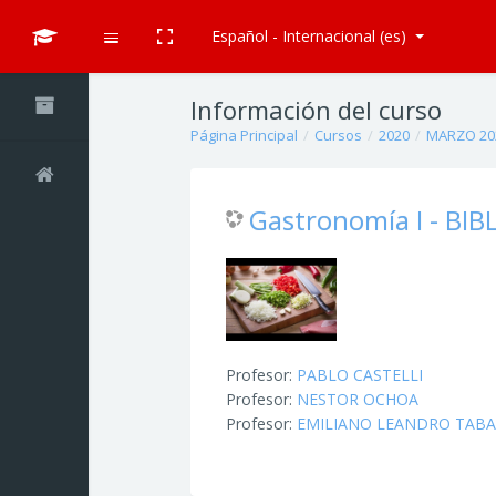
Español - Internacional ‎(es)‎
Pantalla completa
Expandir
Salta al contenido principal
Información del curso
Página Principal
Cursos
2020
MARZO 20
Gastronomía I - BI
Profesor:
PABLO CASTELLI
Profesor:
NESTOR OCHOA
Profesor:
EMILIANO LEANDRO TAB