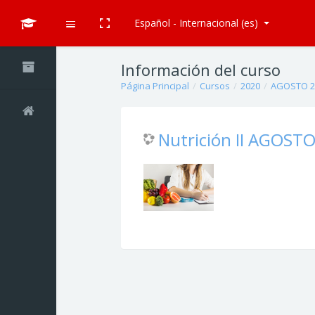
Español - Internacional ‎(es)‎
Pantalla completa
Expandir
Salta al contenido principal
Información del curso
Página Principal
Cursos
2020
AGOSTO 2
Nutrición II AGOST